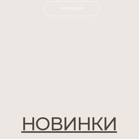
НОВИНКИ